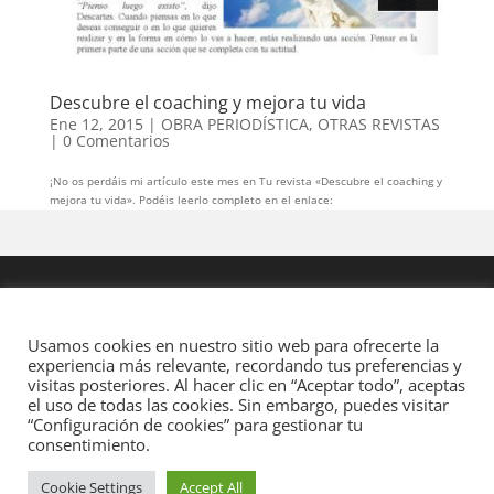
Descubre el coaching y mejora tu vida
Ene 12, 2015
|
OBRA PERIODÍSTICA
,
OTRAS REVISTAS
|
0 Comentarios
¡No os perdáis mi artículo este mes en Tu revista «Descubre el coaching y
mejora tu vida». Podéis leerlo completo en el enlace:
Usamos cookies en nuestro sitio web para ofrecerte la
experiencia más relevante, recordando tus preferencias y
visitas posteriores. Al hacer clic en “Aceptar todo”, aceptas
el uso de todas las cookies. Sin embargo, puedes visitar
“Configuración de cookies” para gestionar tu
consentimiento.
Cookie Settings
Accept All