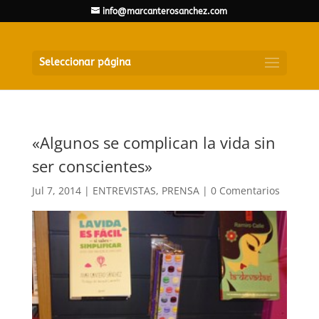
info@marcanterosanchez.com
Seleccionar página
«Algunos se complican la vida sin
ser conscientes»
Jul 7, 2014
|
ENTREVISTAS
,
PRENSA
|
0 Comentarios