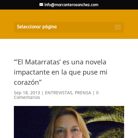
info@marcanterosanchez.com
Seleccionar página
“’El Matarratas’ es una novela
impactante en la que puse mi
corazón”
Sep 18, 2013
|
ENTREVISTAS
,
PRENSA
|
0
Comentarios