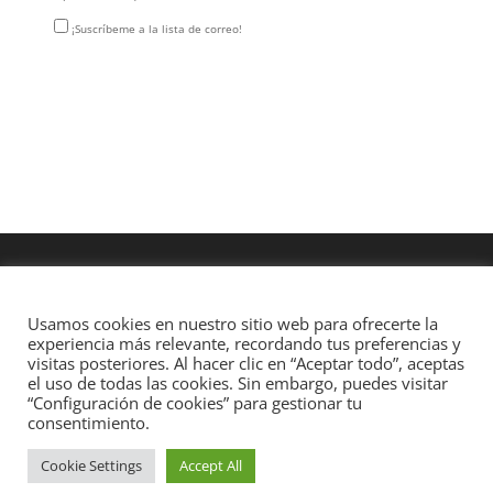
¡Suscríbeme a la lista de correo!
Usamos cookies en nuestro sitio web para ofrecerte la
experiencia más relevante, recordando tus preferencias y
visitas posteriores. Al hacer clic en “Aceptar todo”, aceptas
el uso de todas las cookies. Sin embargo, puedes visitar
“Configuración de cookies” para gestionar tu
consentimiento.
Cookie Settings
Accept All
Diseñado por
Elegant Themes
| Desarrollado por
WordPress