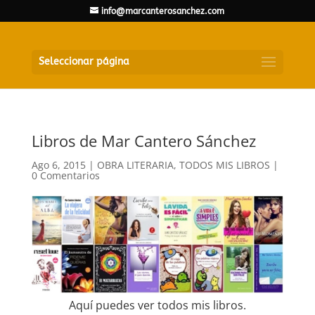
info@marcanterosanchez.com
Seleccionar página
Libros de Mar Cantero Sánchez
Ago 6, 2015
|
OBRA LITERARIA
,
TODOS MIS LIBROS
|
0 Comentarios
Aquí puedes ver todos mis libros.