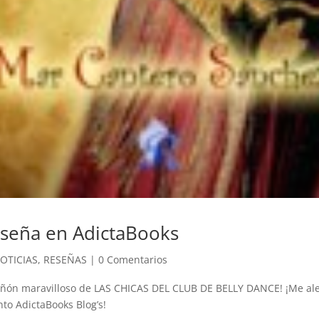
eseña en AdictaBooks
OTICIAS
,
RESEÑAS
|
0 Comentarios
eñón maravilloso de LAS CHICAS DEL CLUB DE BELLY DANCE! ¡Me ale
to AdictaBooks Blog’s!