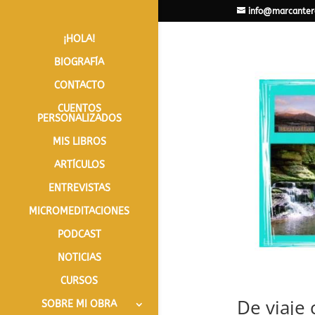
info@marcanter
¡HOLA!
BIOGRAFÍA
CONTACTO
CUENTOS
PERSONALIZADOS
MIS LIBROS
ARTÍCULOS
ENTREVISTAS
MICROMEDITACIONES
PODCAST
NOTICIAS
CURSOS
De viaje 
SOBRE MI OBRA