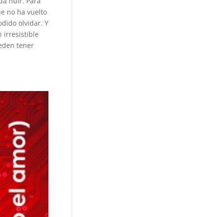
da huir. Para
ue no ha vuelto
dido olvidar. Y
 irresistible
ueden tener