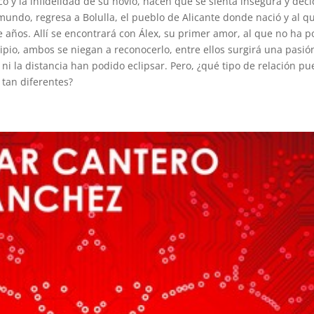
co y la infidelidad de su novio, hacen que se sienta insegura y deci
undo, regresa a Bolulla, el pueblo de Alicante donde nació y al q
 años. Allí se encontrará con Álex, su primer amor, al que no ha po
ipio, ambos se niegan a reconocerlo, entre ellos surgirá una pasión
 ni la distancia han podido eclipsar. Pero, ¿qué tipo de relación p
 tan diferentes?