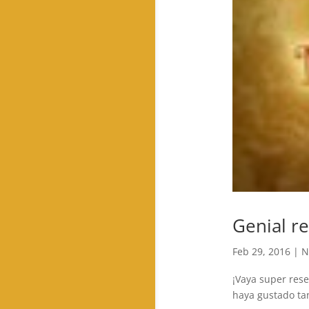
Genial r
Feb 29, 2016
|
N
¡Vaya super res
haya gustado tan