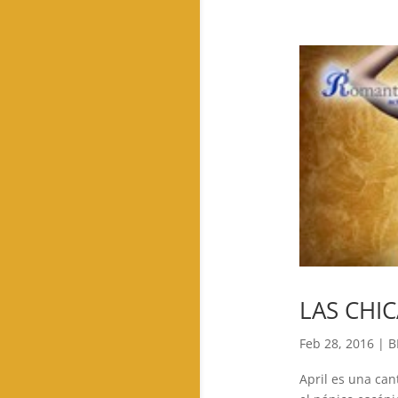
LAS CHIC
Feb 28, 2016
|
B
April es una can