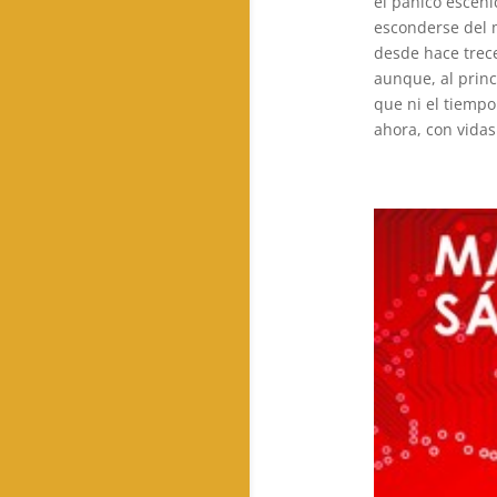
el pánico escéni
esconderse del m
desde hace trece
aunque, al princ
que ni el tiempo
ahora, con vidas