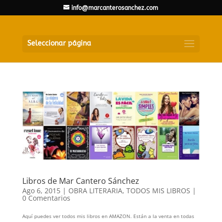
info@marcanterosanchez.com
Seleccionar página
Libros de Mar Cantero Sánchez
Ago 6, 2015
|
OBRA LITERARIA
,
TODOS MIS LIBROS
|
0 Comentarios
Aquí puedes ver todos mis libros en AMAZON. Están a la venta en todas