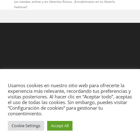
las tiendas online y en librerías físicas. ¡Encuéntralos en tu librería
habitual!
Usamos cookies en nuestro sitio web para ofrecerte la
experiencia más relevante, recordando tus preferencias y
Diseñado por
Elegant Themes
| Desarrollado por
WordPress
visitas posteriores. Al hacer clic en “Aceptar todo”, aceptas
el uso de todas las cookies. Sin embargo, puedes visitar
“Configuración de cookies” para gestionar tu
consentimiento.
Cookie Settings
Accept All