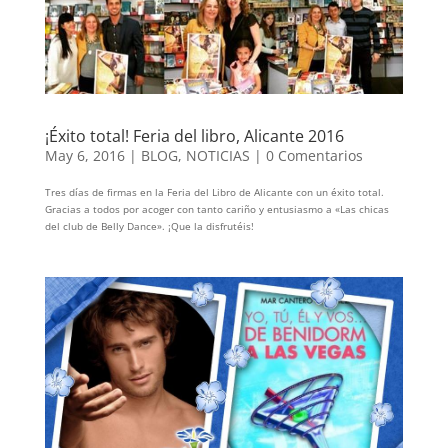
¡Éxito total! Feria del libro, Alicante 2016
May 6, 2016
|
BLOG
,
NOTICIAS
|
0 Comentarios
Tres días de firmas en la Feria del Libro de Alicante con un éxito total.
Gracias a todos por acoger con tanto cariño y entusiasmo a «Las chicas
del club de Belly Dance». ¡Que la disfrutéis!