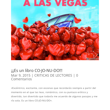
¡¡¡Es un libro CO-JO-NU-DO!!!
Mar 9, 2015
|
CRITICAS DE LECTORES
|
0
Comentarios
«Excéntrico, excitante, con escenas que recordarás siempre a partir del
momento en el que las leas, romántico, con su puntazo erótico y
divertido, tan divertido que todavía me acuerdo de algunos pasajes y me
río sola. Es un libro CO-JO-NU-DO».