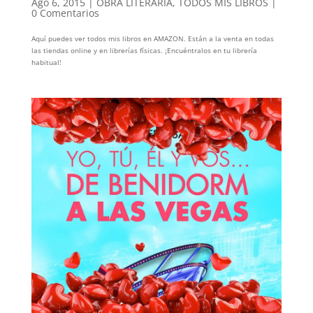
Ago 6, 2015
|
OBRA LITERARIA
,
TODOS MIS LIBROS
|
0 Comentarios
Aquí puedes ver todos mis libros en AMAZON. Están a la venta en todas
las tiendas online y en librerías físicas. ¡Encuéntralos en tu librería
habitual!