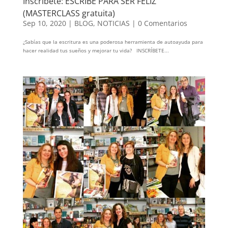
Inscríbete: ESCRIBE PARA SER FELIZ
(MASTERCLASS gratuita)
Sep 10, 2020
|
BLOG
,
NOTICIAS
|
0 Comentarios
¿Sabías que la escritura es una poderosa herramienta de autoayuda para
hacer realidad tus sueños y mejorar tu vida? INSCRÍBETE...