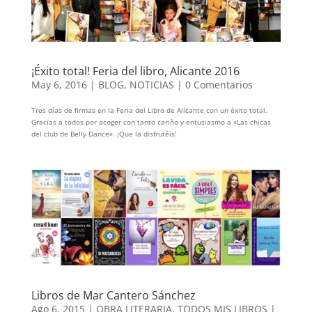
¡Éxito total! Feria del libro, Alicante 2016
May 6, 2016
|
BLOG
,
NOTICIAS
|
0 Comentarios
Tres días de firmas en la Feria del Libro de Alicante con un éxito total.
Gracias a todos por acoger con tanto cariño y entusiasmo a «Las chicas
del club de Belly Dance». ¡Que la disfrutéis!
Libros de Mar Cantero Sánchez
Ago 6, 2015
|
OBRA LITERARIA
,
TODOS MIS LIBROS
|