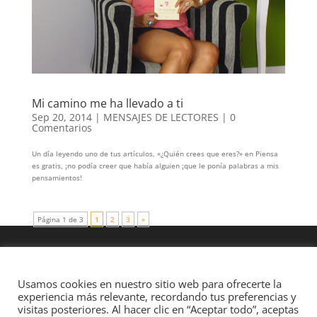
Mi camino me ha llevado a ti
Sep 20, 2014
|
MENSAJES DE LECTORES
|
0
Comentarios
Un día leyendo uno de tus artículos, «¿Quién crees que eres?» en Piensa
es gratis, ¡no podía creer que había alguien ¡que le ponía palabras a mis
pensamientos!
Página 1 de 3
1
2
3
»
Usamos cookies en nuestro sitio web para ofrecerte la
experiencia más relevante, recordando tus preferencias y
visitas posteriores. Al hacer clic en “Aceptar todo”, aceptas