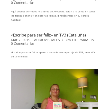
0 Comentarios
Aquí puedes ver todos mis libros en AMAZON. Están a la venta en todas
las tiendas online y en librerías físicas. ¡Encuéntralos en tu librería
habitual!
«Escribe para ser feliz» en TV3 (Cataluña)
Mar 7, 2015
|
AUDIOVISUALES
,
OBRA LITERARIA
,
TV
|
0 Comentarios
«Escribe para ser feliz» aparece en un breve reportaje de TV3, en el día
de la felicidad.