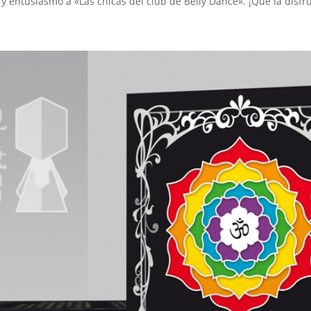
 y entusiasmo a «Las chicas del club de Belly Dance». ¡Que la disfru