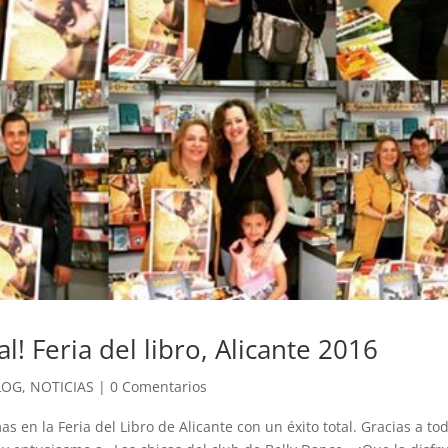
tal! Feria del libro, Alicante 2016
LOG
,
NOTICIAS
|
0 Comentarios
as en la Feria del Libro de Alicante con un éxito total. Gracias a t