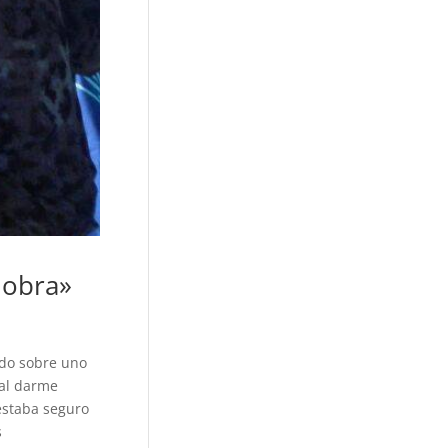
 obra»
ndo sobre uno
 al darme
estaba seguro
s