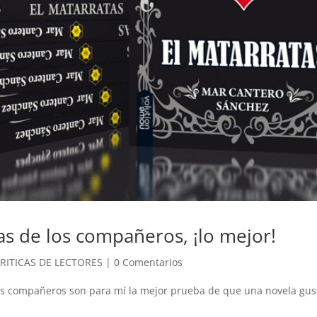
cas de los compañeros, ¡lo mejor!
RITICAS DE LECTORES
|
0 Comentarios
los compañeros son para mí la mejor prueba de que una novela gus