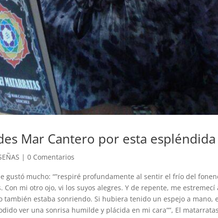
ades Mar Cantero por esta espléndida
SEÑAS
|
0 Comentarios
e gustó mucho: “”respiré profundamente al sentir el frío del fone
 Con mi otro ojo, vi los suyos alegres. Y de repente, me estremecí
o también estaba sonriendo. Si hubiera tenido un espejo a mano, 
dido ver una sonrisa humilde y plácida en mi cara””, El matarrata