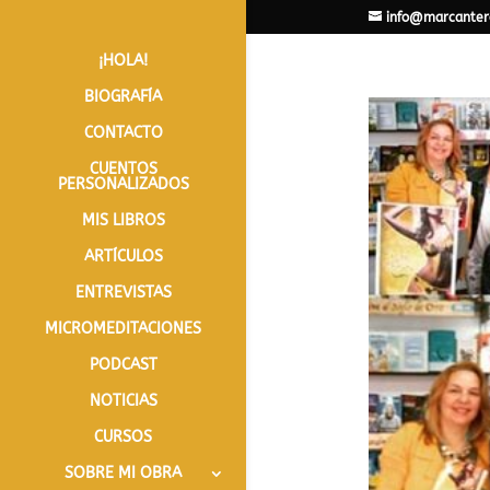
info@marcanter
¡HOLA!
BIOGRAFÍA
CONTACTO
CUENTOS
PERSONALIZADOS
MIS LIBROS
ARTÍCULOS
ENTREVISTAS
MICROMEDITACIONES
PODCAST
NOTICIAS
CURSOS
SOBRE MI OBRA