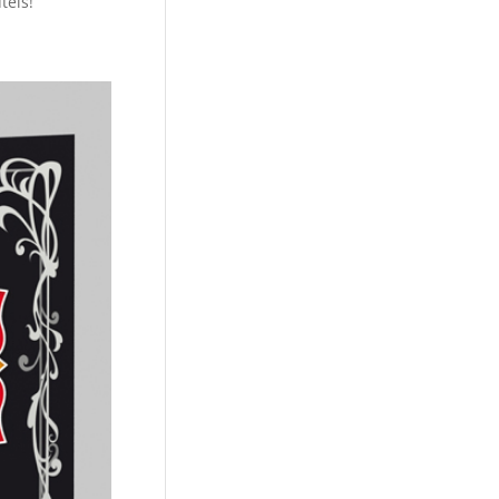
téis!