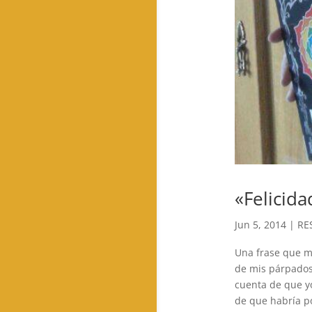
«Felicid
Jun 5, 2014
|
RE
Una frase que m
de mis párpados.
cuenta de que y
de que habría po